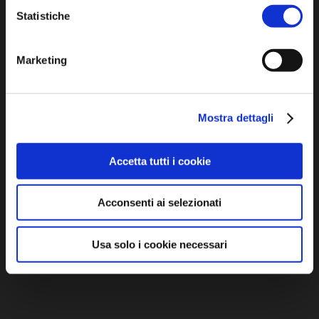
P.IVA e Cod. Fiscale 02291370399
Statistiche
P.E.C. pg.unione.labassaromagna.it@legalmail.it
Marketing
Mostra dettagli
Iscriviti alla newsletter
Accetta tutti i cookie
Privacy policy
Cookie policy
Acconsenti ai selezionati
Dichiarazione di accessibilità
Usa solo i cookie necessari