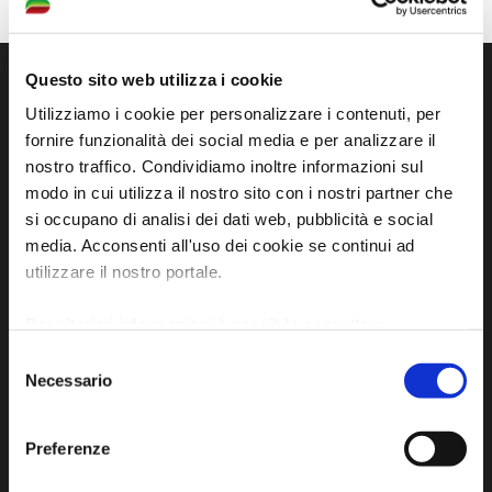
Questo sito web utilizza i cookie
Utilizziamo i cookie per personalizzare i contenuti, per
fornire funzionalità dei social media e per analizzare il
nostro traffico. Condividiamo inoltre informazioni sul
modo in cui utilizza il nostro sito con i nostri partner che
si occupano di analisi dei dati web, pubblicità e social
media. Acconsenti all'uso dei cookie se continui ad
utilizzare il nostro portale.
Sito ufficiale di informazione turistica
dell'Unione dei Comuni della Bassa Romagna
Per ulteriori informazioni è possibile consultare
l'informativa sulla
Privacy Policy
e la
Cookie Policy
.
Selezione
Piazza della Libertà, 13
Necessario
del
48012 Bagnacavallo (RA)
consenso
Tel. +39 0545 280898
Preferenze
turismo@unione.labassaromagna.it