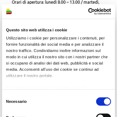
Orari di apertura: lunedì 8.00 – 13.00 / martedì,
mercoledì, giovedì e venerdì 10.00 – 13.00 /
martedì anche 14.30 – 17.00
E-mail: urp@comune.santagatasulsanterno.ra.it
Questo sito web utilizza i cookie
Sito web:
http://www.comune.santagatasulsanterno.ra.it/
Utilizziamo i cookie per personalizzare i contenuti, per
fornire funzionalità dei social media e per analizzare il
(Aggiornato al 10/02/2025)
nostro traffico. Condividiamo inoltre informazioni sul
modo in cui utilizza il nostro sito con i nostri partner che
si occupano di analisi dei dati web, pubblicità e social
media. Acconsenti all'uso dei cookie se continui ad
utilizzare il nostro portale.
Per ulteriori informazioni è possibile consultare
l'informativa sulla
Privacy Policy
e la
Cookie Policy
.
Selezione
Necessario
del
consenso