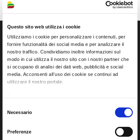
Questo sito web utilizza i cookie
Utilizziamo i cookie per personalizzare i contenuti, per
fornire funzionalità dei social media e per analizzare il
nostro traffico. Condividiamo inoltre informazioni sul
modo in cui utilizza il nostro sito con i nostri partner che
si occupano di analisi dei dati web, pubblicità e social
media. Acconsenti all'uso dei cookie se continui ad
utilizzare il nostro portale.
Sito ufficiale di informazione turistica
Per ulteriori informazioni è possibile consultare
dell'Unione dei Comuni della Bassa Romagna
l'informativa sulla
Privacy Policy
e la
Cookie Policy
.
Selezione
Necessario
del
Piazza della Libertà, 13
consenso
48012 Bagnacavallo (RA)
Tel. +39 0545 280898
Preferenze
turismo@unione.labassaromagna.it