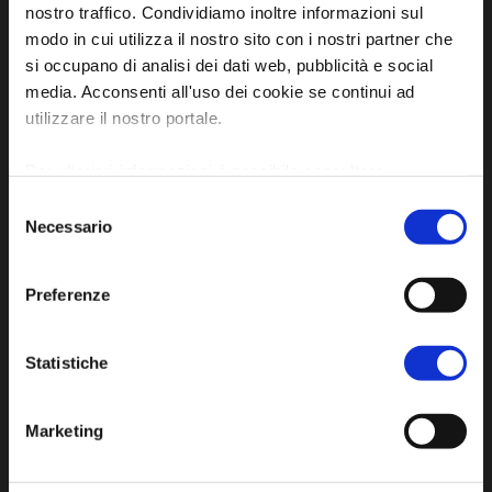
nostro traffico. Condividiamo inoltre informazioni sul
dell'Unione dei Comuni della Bassa Romagna
modo in cui utilizza il nostro sito con i nostri partner che
Piazza della Libertà, 13
si occupano di analisi dei dati web, pubblicità e social
media. Acconsenti all'uso dei cookie se continui ad
48012 Bagnacavallo (RA)
utilizzare il nostro portale.
Tel. +39 0545 280898
turismo@unione.labassaromagna.it
Per ulteriori informazioni è possibile consultare
l'informativa sulla
Privacy Policy
e la
Cookie Policy
.
P.IVA e Cod. Fiscale 02291370399
Selezione
Necessario
P.E.C. pg.unione.labassaromagna.it@legalmail.it
del
consenso
Preferenze
Statistiche
Iscriviti alla newsletter
Marketing
Privacy policy
Cookie policy