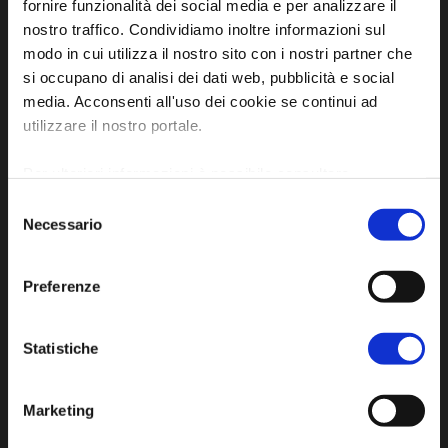
fornire funzionalità dei social media e per analizzare il
Sito ufficiale di informazione turistica
nostro traffico. Condividiamo inoltre informazioni sul
dell'Unione dei Comuni della Bassa Romagna
modo in cui utilizza il nostro sito con i nostri partner che
si occupano di analisi dei dati web, pubblicità e social
Piazza della Libertà, 13
media. Acconsenti all'uso dei cookie se continui ad
48012 Bagnacavallo (RA)
utilizzare il nostro portale.
Tel. +39 0545 280898
Per ulteriori informazioni è possibile consultare
turismo@unione.labassaromagna.it
l'informativa sulla
Privacy Policy
e la
Cookie Policy
.
Selezione
P.IVA e Cod. Fiscale 02291370399
Necessario
del
P.E.C. pg.unione.labassaromagna.it@legalmail.it
consenso
Preferenze
Statistiche
Iscriviti alla newsletter
Marketing