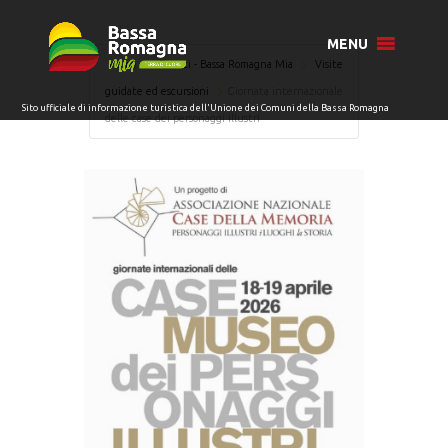
MENU
Home
Eventi - Bassa Romagna Mia
Visite
guidate ed escursioni
Giornata internazionale
delle case dei personaggi illustri