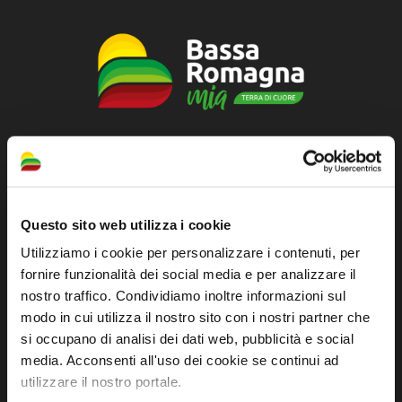
Sito ufficiale di informazione turistica
dell'Unione dei Comuni della Bassa Romagna
Piazza della Libertà, 13
Questo sito web utilizza i cookie
48012 Bagnacavallo (RA)
Utilizziamo i cookie per personalizzare i contenuti, per
Tel. +39 0545 280898
fornire funzionalità dei social media e per analizzare il
turismo@unione.labassaromagna.it
nostro traffico. Condividiamo inoltre informazioni sul
modo in cui utilizza il nostro sito con i nostri partner che
P.IVA e Cod. Fiscale 02291370399
si occupano di analisi dei dati web, pubblicità e social
P.E.C. pg.unione.labassaromagna.it@legalmail.it
media. Acconsenti all'uso dei cookie se continui ad
utilizzare il nostro portale.