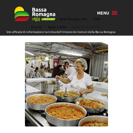
MENU
Home
Eventi - Bassa Romagna Mia
Food
& wine
Sagre e feste
Sagra del Ranocchio