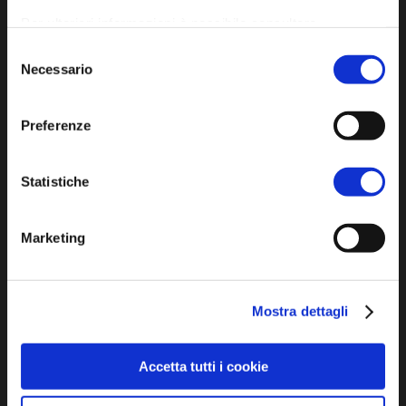
Per ulteriori informazioni è possibile consultare
l'informativa sulla
Privacy Policy
e la
Cookie Policy
.
Selezione
Necessario
del
Iscriviti alla newsletter
consenso
Preferenze
Privacy policy
Cookie policy
Statistiche
Dichiarazione di accessibilità
Marketing
Mostra dettagli
SCOPRI
Accetta tutti i cookie
Arte e Cultura