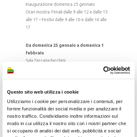
Inaugurazione domenica 25 gennaio
Orari mostra: Feriali dalle 9 alle 12 e dalle 15
alle 17 – Festivi dalle 9 alle 10 e dalle 16 alle
17
Da domenica 25 gennaio a domenica 1
febbraio
Sala Zaccaria Facchini
Mostra “Armonie Pittoriche” di Luigi
Valgimigli, a cura di AVIS Massa Lombarda
Inaugurazione domenica 25 gennaio, ore
11:30
Questo sito web utilizza i cookie
Utilizziamo i cookie per personalizzare i contenuti, per
fornire funzionalità dei social media e per analizzare il
Sabato 24, Domenica 25, Sabato 31
nostro traffico. Condividiamo inoltre informazioni sul
gennaio e domenica 1 febbraio
modo in cui utilizza il nostro sito con i nostri partner che
Circolo Fotografico Massese
si occupano di analisi dei dati web, pubblicità e social
Mostra “Ferro e Forma. L’essenza