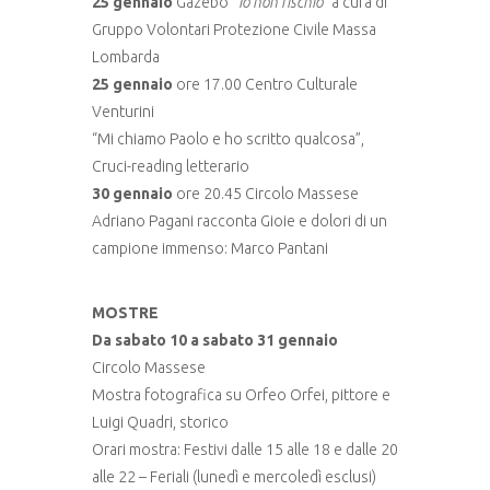
25 gennaio
Gazebo
“Io non rischio”
a cura di
Gruppo Volontari Protezione Civile Massa
Lombarda
25 gennaio
ore 17.00 Centro Culturale
Venturini
“Mi chiamo Paolo e ho scritto qualcosa”,
Cruci-reading letterario
30 gennaio
ore 20.45 Circolo Massese
Adriano Pagani racconta Gioie e dolori di un
campione immenso: Marco Pantani
MOSTRE
Da sabato 10 a sabato 31 gennaio
Circolo Massese
Mostra fotografica su Orfeo Orfei, pittore e
Luigi Quadri, storico
Orari mostra: Festivi dalle 15 alle 18 e dalle 20
alle 22 – Feriali (lunedì e mercoledì esclusi)