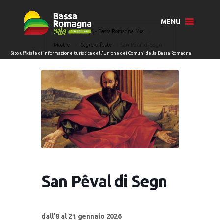
MENU
Home
Eventi - Bassa Romagna Mia
Mostre
Sagre e feste
San Pêval di Segn
San Pêval di Segn
dall’8 al 21 gennaio 2026