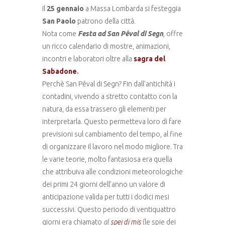
Il
25 gennaio
a Massa Lombarda si festeggia
San Paolo
patrono della città.
Nota come
Festa ad San Pêval di Segn
, offre
un ricco calendario di mostre, animazioni,
incontri e laboratori oltre alla
sagra del
Sabadone
.
Perchè San Pêval di Segn? Fin dall’antichità i
contadini, vivendo a stretto contatto con la
natura, da essa trassero gli elementi per
interpretarla. Questo permetteva loro di fare
previsioni sul cambiamento del tempo, al fine
di organizzare il lavoro nel modo migliore. Tra
le varie teorie, molto fantasiosa era quella
che attribuiva alle condizioni meteorologiche
dei primi 24 giorni dell’anno un valore di
anticipazione valida per tutti i dodici mesi
successivi. Questo periodo di ventiquattro
giorni era chiamato
al
spej di mis
(le spie dei