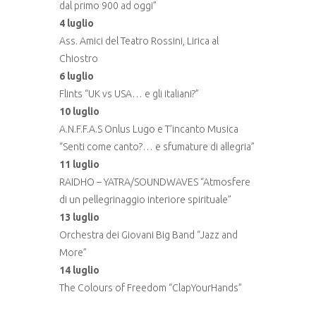
dal primo 900 ad oggi”
4 luglio
Ass. Amici del Teatro Rossini, Lirica al
Chiostro
6 luglio
Flints “UK vs USA… e gli italiani?”
10 luglio
A.N.F.F.A.S Onlus Lugo e T’incanto Musica
“Senti come canto?… e sfumature di allegria”
11 luglio
RAIDHO – YATRA/SOUNDWAVES “Atmosfere
di un pellegrinaggio interiore spirituale”
13 luglio
Orchestra dei Giovani Big Band “Jazz and
More”
14 luglio
The Colours of Freedom “ClapYourHands”