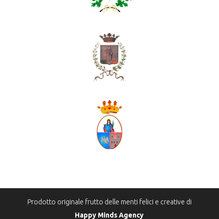
Prodotto originale frutto delle menti felici e creative di
Happy Minds Agency