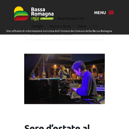
MENU
Home
Eventi - Bassa Romagna Mia
Famiglie
Musica e danza
Teatro
Sere
d’estate al Chiostro del Monte
Sere d’estate al