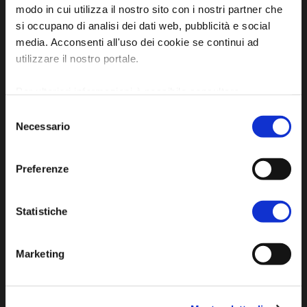
modo in cui utilizza il nostro sito con i nostri partner che
Piazza della Libertà, 13
si occupano di analisi dei dati web, pubblicità e social
48012 Bagnacavallo (RA)
media. Acconsenti all'uso dei cookie se continui ad
Tel. +39 0545 280898
utilizzare il nostro portale.
turismo@unione.labassaromagna.it
Per ulteriori informazioni è possibile consultare
P.IVA e Cod. Fiscale 02291370399
l'informativa sulla
Privacy Policy
e la
Cookie Policy
.
Selezione
P.E.C. pg.unione.labassaromagna.it@legalmail.it
Necessario
del
consenso
Preferenze
Iscriviti alla newsletter
Statistiche
Marketing
Privacy policy
Cookie policy
Dichiarazione di accessibilità