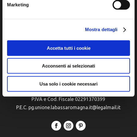
Marketing
Mostra dettagli
Sito ufficiale di informazione turistica
dell'Unione dei Comuni della Bassa Romagna
Accetta tutti i cookie
Piazza della Libertà, 13
Acconsenti ai selezionati
48012 Bagnacavallo (RA)
Tel. +39 0545 280898
Usa solo i cookie necessari
turismo@unione.labassaromagna.it
P.IVA e Cod. Fiscale 02291370399
P.E.C. pg.unione.labassaromagna.it@legalmail.it