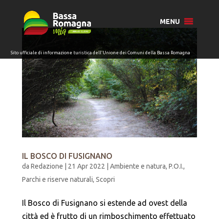
per:
MENU
IL BOSCO DI FUSIGNANO
da
Redazione
|
21 Apr 2022
|
Ambiente e natura
,
P.O.I.
,
Parchi e riserve naturali
,
Scopri
Il Bosco di Fusignano si estende ad ovest della
città ed è frutto di un rimboschimento effettuato