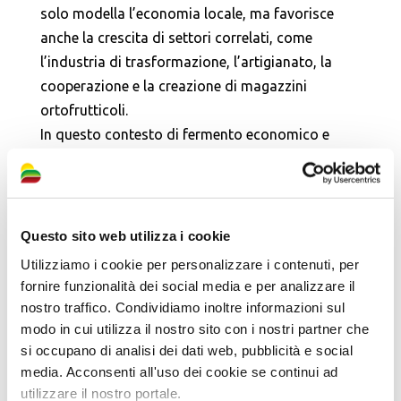
solo modella l’economia locale, ma favorisce
anche la crescita di settori correlati, come
l’industria di trasformazione, l’artigianato, la
cooperazione e la creazione di magazzini
ortofrutticoli.
In questo contesto di fermento economico e
sociale, nel 1910 viene inaugurato il Pueris
Sacrum, un edificio realizzato su iniziativa di una
Società di benefattori cittadini per ospitare un
asilo infantile. La struttura, recentemente
Questo sito web utilizza i cookie
recuperata e ristrutturata dal Comune,
Utilizziamo i cookie per personalizzare i contenuti, per
rappresenta uno dei migliori esempi di
fornire funzionalità dei social media e per analizzare il
architettura Liberty a Massa Lombarda, con le
nostro traffico. Condividiamo inoltre informazioni sul
sue linee armoniose e decorazioni eleganti, in
modo in cui utilizza il nostro sito con i nostri partner che
si occupano di analisi dei dati web, pubblicità e social
perfetto stile dell’epoca, come si può evincere
media. Acconsenti all'uso dei cookie se continui ad
dalle decorazioni a rilievo che si possono
utilizzare il nostro portale.
ammirare in facciata.