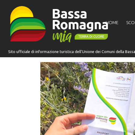
per:
HOME
SCO