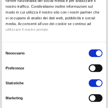
fornire funzionalità dei social media e per analizzare il
nostro traffico. Condividiamo inoltre informazioni sul
modo in cui utilizza il nostro sito con i nostri partner che
si occupano di analisi dei dati web, pubblicità e social
media. Acconsenti all'uso dei cookie se continui ad
utilizzare il nostro portale.
QUARTA TAPPA,
Per ulteriori informazioni è possibile consultare
Cotignola
l'informativa sulla
Privacy Policy
e la
Cookie Policy
.
Selezione
Chiesa di San Francesco
Necessario
del
La
chiesa conventuale di San Francesco
dei
consenso
Minori Osservanti di
Cotignola
fu edificata nel
Preferenze
1484 con bolla di autorizzazione di Papa Sisto IV,
e consacrata nel 1495. Si conservano all’interno
Statistiche
affreschi raffiguranti due Angeli che reggono lo
stemma della famiglia Biancoli, di ignoto autore
Marketing
cinquecentesco, e la Pietà attribuita a Gerolamo
Marchesi, di cui rimane in situ la sinopia sopra la