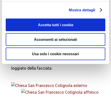
porta d’ingresso della navata laterale sinistra,
Mostra dettagli
attualmente collocata sopra l’altare maggiore.
Da notare una lunetta rappresentante una Pietà
del XV secolo firmata dai fratelli Zaganelli, parte
Accetta tutti i cookie
terminale di una pala, ora nella galleria Brera a
Milano.
Acconsenti ai selezionati
Nel corpo della chiesa è situato il sacello o
Usa solo i cookie necessari
cappella degli Sforza
, preesistente alla chiesa
stessa e ad essa collegato tramite il grazioso
loggiato della facciata.