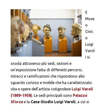
Il
Muse
o
Civic
o
Luigi
Varol
i si
snoda attraverso più sedi, sezioni e
un’esposizione fatta di differenti percorsi,
intrecci e ramificazioni che rispondono allo
sguardo curioso e mobile che ha caratterizzato
vita e opere dell’artista cotignolese
Luigi Varoli
(1889-1958)
. Le sedi principali sono
Palazzo
Sforza
e la
Casa-Studio Luigi Varoli
, a cui si