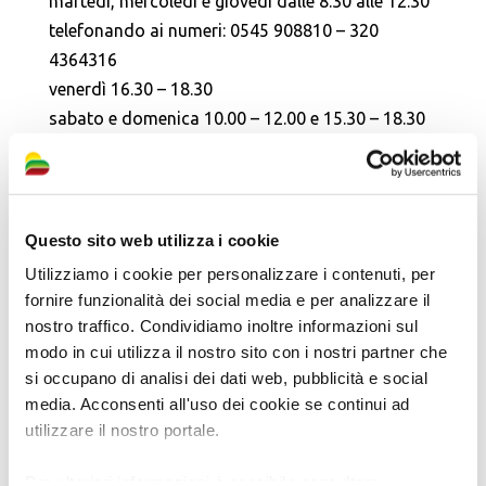
martedì, mercoledì e giovedì dalle 8.30 alle 12.30
telefonando ai numeri: 0545 908810 – 320
4364316
venerdì 16.30 – 18.30
sabato e domenica 10.00 – 12.00 e 15.30 – 18.30
Casa Varoli:
venerdì 16.30 – 18.30
sabato e domenica 10.00 – 12.00 e 15.30 – 18.30
Questo sito web utilizza i cookie
Chiuso dal 31 luglio al 30 agosto 2026
Utilizziamo i cookie per personalizzare i contenuti, per
(riapertura primo fine settimana di
fornire funzionalità dei social media e per analizzare il
settembre)
nostro traffico. Condividiamo inoltre informazioni sul
modo in cui utilizza il nostro sito con i nostri partner che
Ingresso
si occupano di analisi dei dati web, pubblicità e social
gratuito
media. Acconsenti all'uso dei cookie se continui ad
utilizzare il nostro portale.
(Aggiornato al 07/08/2026)
Per ulteriori informazioni è possibile consultare