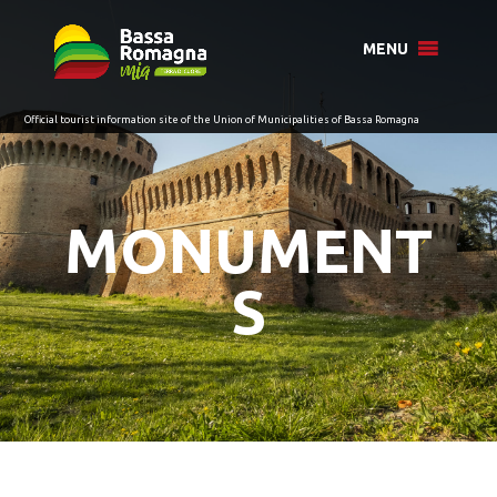
for:
MENU
MONUMENT
S