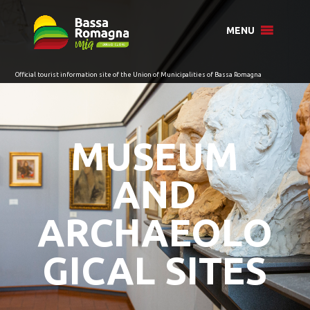
for:
MENU
MUSEUM
AND
ARCHAEOLO
GICAL SITES