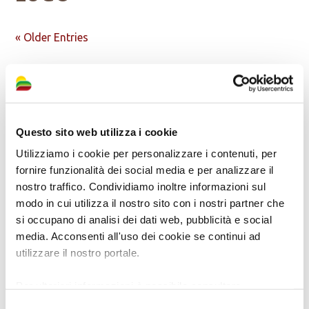
« Older Entries
Use the buttons below and lose yourself in the wonders
to be discovered in Bassa Romagna, Terra di Cuore!
Questo sito web utilizza i cookie
Utilizziamo i cookie per personalizzare i contenuti, per
fornire funzionalità dei social media e per analizzare il
nostro traffico. Condividiamo inoltre informazioni sul
modo in cui utilizza il nostro sito con i nostri partner che
si occupano di analisi dei dati web, pubblicità e social
media. Acconsenti all'uso dei cookie se continui ad
utilizzare il nostro portale.
Per ulteriori informazioni è possibile consultare
l'informativa sulla
Privacy Policy
e la
Cookie Policy
.
Selezione