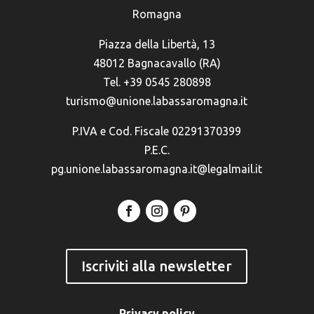
Romagna
Piazza della Libertà, 13
48012 Bagnacavallo (RA)
Tel. +39 0545 280898
turismo@unione.labassaromagna.it
P.IVA e Cod. Fiscale 02291370399
P.E.C.
pg.unione.labassaromagna.it@legalmail.it
Iscriviti alla newsletter
Privacy policy