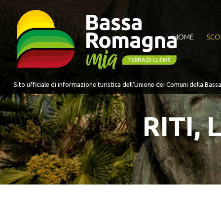
per:
HOME
SCO
RITI,